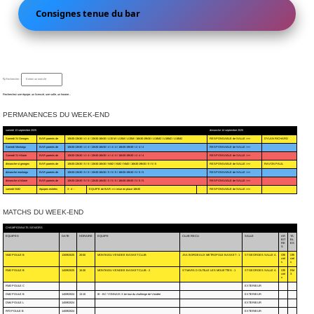
Consignes tenue du bar
🔍 Rechercher :
Recherchez une équipe, un licencié, une salle, un horaire...
PERMANENCES DU WEEK-END
samedi 13 septembre 2025
dimanche 14 septembre 2025
Samedi St Georges
BAR parents de
10h30-13h30 / 4 / 4 / 13h30-16h30 / U15 M / U15M / U15M / 16h30-19h30 / U18M2 / U18M2 / U18M2
RESPONSABLE de SALLE >>>
DYLAN RICHARD
Samedi Montaigu
BAR parents de
10h30-13h30 / 4 / 4 / 13h30-16h30 / 4 / 4 / 4 / 16h30-19h30 / 4 / 4 / 4
RESPONSABLE de SALLE >>>
Samedi St Hilaire
BAR parents de
10h30-13h30 / 4 / 4 / 13h30-16h30 / 4 / 4 / 4 / 16h30-19h30 / 4 / 4 / 4
RESPONSABLE de SALLE >>>
dimanche st georges
BAR parents de
10h30-13h30 / 5 / 5 / 13h30-16h30 / NM2 / NM2 / NM2 / 16h30-19h30 / 5 / 5 / 5
RESPONSABLE de SALLE >>>
RAVON PAUL
dimanche montaigu
BAR parents de
10h30-13h30 / 5 / 5 / 13h30-16h30 / 5 / 5 / 5 / 16h30-19h30 / 5 / 5 / 5
RESPONSABLE de SALLE >>>
dimanche st hilaire
BAR parents de
10h30-13h30 / 5 / 5 / 13h30-16h30 / 5 / 5 / 5 / 16h30-19h30 / 5 / 5 / 5
RESPONSABLE de SALLE >>>
samedi NM2
équipes entrées
3 - 4 - -
EQUIPE de BAR >>> mise en place 18h30
RESPONSABLE de SALLE >>>
MATCHS DU WEEK-END
CHAMPIONNATS SENIORS
EQUIPES
DATE
HORAIRE
EQUIPE
CLUB RECU
SALLE
AR
TA
BIT
BL
RE
ES
S
NM2 POULE B
13/09/2025
20:00
MONTAIGU VENDEE BASKET CLUB
JSA BORDEAUX METROPOLE BASKET - 1
ST GEORGES SALLE A
Offi
Offi
ciel
ciel
s
s
RM2 POULE B
14/09/2025
15:30
MONTAIGU VENDEE BASKET CLUB - 2
ST MARS D OUTILLE LES MOUETTES - 1
ST GEORGES SALLE A
Offi
RM
ciel
3
s
RM3 POULE C
EXTERIEUR
DM2 POULE B
14/09/2024
13:15
IE - BC YONNAIS 3 1er tour du challenge de Vendée
EXTERIEUR
DM4 POULE L
14/09/2024
EXTERIEUR
RF3 POULE B
14/09/2024
EXTERIEUR