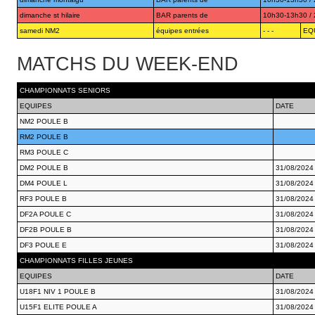
dimanche st hilaire
BAR parents de
10h30-13h30 / 2 
samedi NM2
équipes entrées
- - -
EQU
MATCHS DU WEEK-END
CHAMPIONNATS SENIORS
EQUIPES
DATE
NM2 POULE B
RM2 POULE B
RM3 POULE C
DM2 POULE B
31/08/2024
DM4 POULE L
31/08/2024
RF3 POULE B
31/08/2024
DF2A POULE C
31/08/2024
DF2B POULE B
31/08/2024
DF3 POULE E
31/08/2024
CHAMPIONNATS FILLES JEUNES
EQUIPES
DATE
U18F1 NIV 1 POULE B
31/08/2024
U15F1 ELITE POULE A
31/08/2024