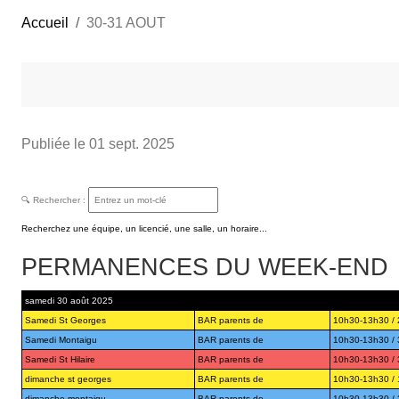
Accueil
30-31 AOUT
Publiée le
01 sept. 2025
🔍 Rechercher :
Recherchez une équipe, un licencié, une salle, un horaire...
PERMANENCES DU WEEK-END
samedi 30 août 2025
Samedi St Georges
BAR parents de
10h30-13h30 / 2 
Samedi Montaigu
BAR parents de
10h30-13h30 / 3 
Samedi St Hilaire
BAR parents de
10h30-13h30 / 3 
dimanche st georges
BAR parents de
10h30-13h30 / 1 
dimanche montaigu
BAR parents de
10h30-13h30 / 2 