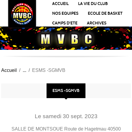
Panneau de gestion des cookies
ACCUEIL
LA VIE DU CLUB
NOS EQUIPES
ECOLE DE BASKET
CAMPS D'ETE
ARCHIVES
Accueil
ESMS -SGMVB
ESMS -SGMVB
Le
samedi
30
sept.
2023
SALLE DE MONTSOUE Route de Hagetmau
40500