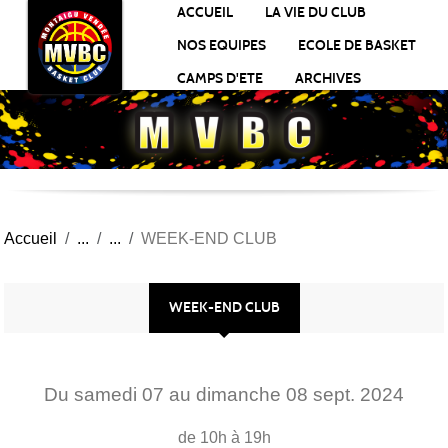
Panneau de gestion des cookies
ACCUEIL
LA VIE DU CLUB
NOS EQUIPES
ECOLE DE BASKET
CAMPS D'ETE
ARCHIVES
Accueil
WEEK-END CLUB
WEEK-END CLUB
Du
samedi
07
au
dimanche
08
sept.
2024
de 10h à 19h