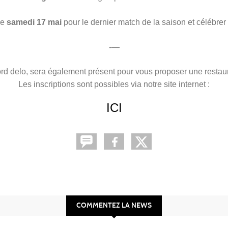
le
samedi 17 mai
pour le dernier match de la saison et célébr
-—
ord delo, sera également présent pour vous proposer une restau
Les inscriptions sont possibles via notre site internet :
ICI
COMMENTEZ LA NEWS