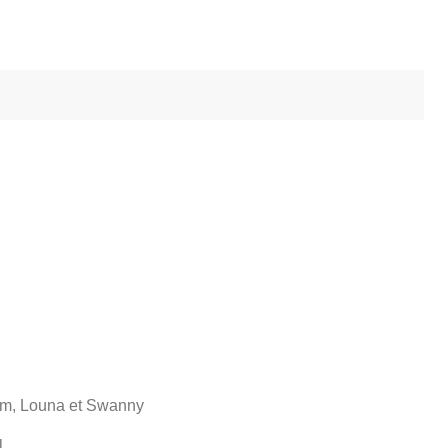
uim, Louna et Swanny
l