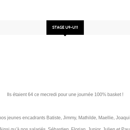
STAGE U9-U11
Ils étaient 64 ce mecredi pour une journée 100% basket !
s jeunes encadrants Batiste, Jimmy, Mathilde, Maellie, Joaq
Ainsi qu'à nos salariés, Sébastien, Florian, Junior, Julien et Pau